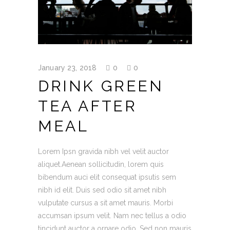
January 23, 2018
0
0
DRINK GREEN
TEA AFTER
MEAL
Lorem Ipsn gravida nibh vel velit auctor
aliquet.Aenean sollicitudin, lorem quis
bibendum auci elit consequat ipsutis sem
nibh id elit. Duis sed odio sit amet nibh
vulputate cursus a sit amet mauris. Morbi
accumsan ipsum velit. Nam nec tellus a odio
tincidunt auctor a ornare odio. Sed non mauris