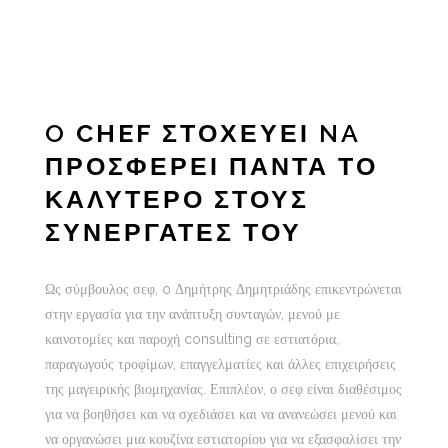
O
CHEF
ΣΤΟΧΕΥΕΙ NA
ΠΡΟΣΦΕΡΕΙ ΠΑΝΤΑ ΤΟ
ΚΑΛΥΤΕΡΟ ΣΤΟΥΣ
ΣΥΝΕΡΓΑΤΕΣ ΤΟΥ
Ως σύμβουλος σεφ, o Δημήτρης Δημητριάδης επικεντρώνεται
στην εργασία για την ανάπτυξη συνταγών, μενού με
καινοτομίες και παροχή consulting σε εστιατόρια,
παραγωγούς τροφίμων, επαγγελματίες και άλλες επιχειρήσεις
της μαγειρικής βιομηχανίας. Επιπλέον, ο σεφ είναι διαθέσιμος
για να βοηθήσει και να σχεδιάσει και να ανανεώσει μενού και
να οργανώσει μια κουζίνα εστιατορίου για να εξασφαλίσει την