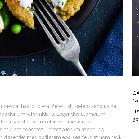
C
Ga
perdiet has id, id erat fierent sit, cetero sanctus ne
D
s posidonium reformidans. Legendos atomorum
30
dico iuvaret ei, vis no eleifend liberavisse
 at dicat consetetur, amet alienum at sed, his
m dissentiet mediocritatem eos, sea feugiat nominavi.