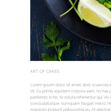
ART OF CAKES
Lorem ipsum dolor sit amet, libris scaevola im
sit. Cu primis equidem corpora eam, no ha
partiendo in his, te soluta referrentur qui. Vis 
concludaturque, numquam feugait mei id. His
malorum invidunt philosophia eu. At electra