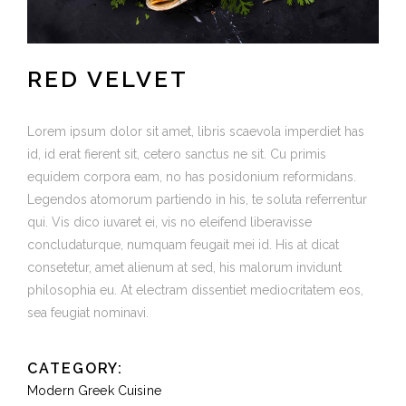
RED VELVET
Lorem ipsum dolor sit amet, libris scaevola imperdiet has
id, id erat fierent sit, cetero sanctus ne sit. Cu primis
equidem corpora eam, no has posidonium reformidans.
Legendos atomorum partiendo in his, te soluta referrentur
qui. Vis dico iuvaret ei, vis no eleifend liberavisse
concludaturque, numquam feugait mei id. His at dicat
consetetur, amet alienum at sed, his malorum invidunt
philosophia eu. At electram dissentiet mediocritatem eos,
sea feugiat nominavi.
CATEGORY:
Modern Greek Cuisine